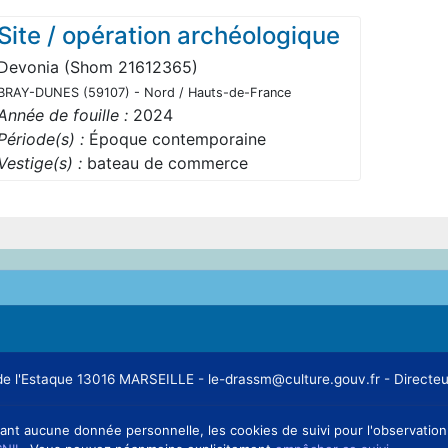
Site / opération archéologique
Devonia (Shom 21612365)
BRAY-DUNES (59107) - Nord / Hauts-de-France
Année de fouille :
2024
Période(s) :
Époque contemporaine
Vestige(s) :
bateau de commerce
ge de l'Estaque 13016 MARSEILLE - le-drassm@culture.gouv.fr - Direc
ant aucune donnée personnelle, les cookies de suivi pour l'observation d