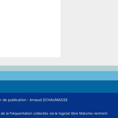
teur de publication : Arnaud SCHAUMASSE
e la fréquentation collectés via le logiciel libre Matomo rentrent