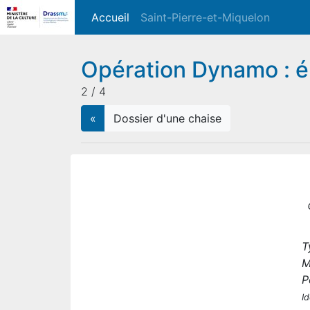
Accueil
(current)
Saint-Pierre-et-Miquelon
Opération Dynamo : é
2 / 4
«
Dossier d'une chaise
T
M
P
Id