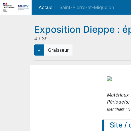
Accueil
(current)
Saint-Pierre-et-Miquelon
Exposition Dieppe : 
4 / 39
«
Graisseur
Matériaux 
Période(s) 
Identifiant :
3
Site /