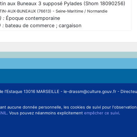
rtin aux Buneaux 3 supposé Pylades (Shom 18090256)
IN-AUX-BUNEAUX (76613) - Seine-Maritime / Normandie
 :
Époque contemporaine
 :
bateau de commerce ; cargaison
ge de l'Estaque 13016 MARSEILLE - le-drassm@culture.gouv.fr - Direc
ant aucune donnée personnelle, les cookies de suivi pour l'observation d
CNIL
. Vous pouvez néanmoins explicitement
empêcher ce suivi
.