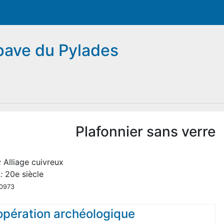
épave du Pylades
Plafonnier sans verre
:
Alliage cuivreux
:
20e siècle
0973
 opération archéologique